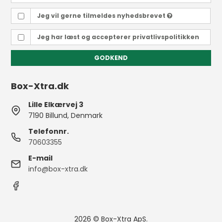
Jeg vil gerne tilmeldes nyhedsbrevet
Jeg har læst og accepterer
privatlivspolitikken
GODKEND
Box-Xtra.dk
Lille Elkærvej 3
7190 Billund, Denmark
Telefonnr.
70603355
E-mail
info@box-xtra.dk
2026 © Box-Xtra ApS.