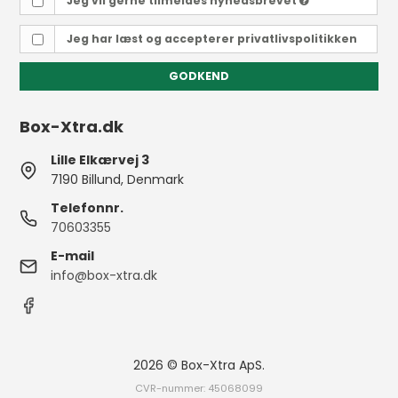
Jeg vil gerne tilmeldes nyhedsbrevet
Jeg har læst og accepterer
privatlivspolitikken
GODKEND
Box-Xtra.dk
Lille Elkærvej 3
7190 Billund, Denmark
Telefonnr.
70603355
E-mail
info@box-xtra.dk
2026 © Box-Xtra ApS.
CVR-nummer: 45068099